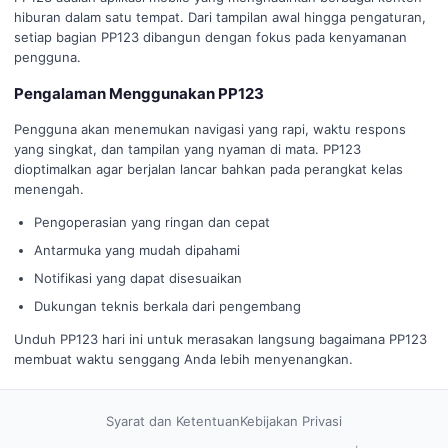
hiburan dalam satu tempat. Dari tampilan awal hingga pengaturan,
setiap bagian PP123 dibangun dengan fokus pada kenyamanan
pengguna.
Pengalaman Menggunakan PP123
Pengguna akan menemukan navigasi yang rapi, waktu respons
yang singkat, dan tampilan yang nyaman di mata. PP123
dioptimalkan agar berjalan lancar bahkan pada perangkat kelas
menengah.
Pengoperasian yang ringan dan cepat
Antarmuka yang mudah dipahami
Notifikasi yang dapat disesuaikan
Dukungan teknis berkala dari pengembang
Unduh PP123 hari ini untuk merasakan langsung bagaimana PP123
membuat waktu senggang Anda lebih menyenangkan.
Syarat dan Ketentuan
Kebijakan Privasi