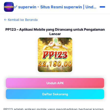
✅ superwin - Situs Resmi superwin | Unduh & Daftar Terbaru
← Kembali ke Beranda
PP123 – Aplikasi Mobile yang Dirancang untuk Pengalaman
Lancar
Unduh APK
Daftar Sekarang
PP123 adalah aplikasi mobile yang menghadirkan berbagai konten