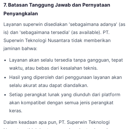
7. Batasan Tanggung Jawab dan Pernyataan
Penyangkalan
Layanan superwin disediakan 'sebagaimana adanya' (as
is) dan 'sebagaimana tersedia' (as available). PT.
Superwin Teknologi Nusantara tidak memberikan
jaminan bahwa:
Layanan akan selalu tersedia tanpa gangguan, tepat
waktu, atau bebas dari kesalahan teknis.
Hasil yang diperoleh dari penggunaan layanan akan
selalu akurat atau dapat diandalkan.
Setiap perangkat lunak yang diunduh dari platform
akan kompatibel dengan semua jenis perangkat
keras.
Dalam keadaan apa pun, PT. Superwin Teknologi