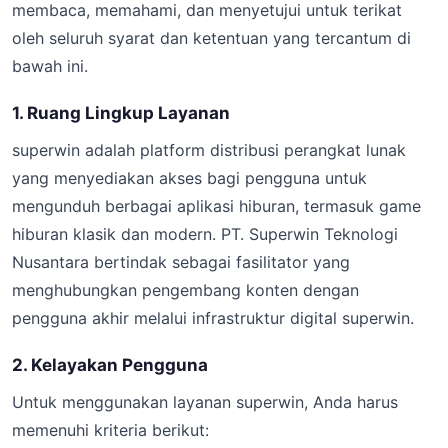
membaca, memahami, dan menyetujui untuk terikat
oleh seluruh syarat dan ketentuan yang tercantum di
bawah ini.
1. Ruang Lingkup Layanan
superwin adalah platform distribusi perangkat lunak
yang menyediakan akses bagi pengguna untuk
mengunduh berbagai aplikasi hiburan, termasuk game
hiburan klasik dan modern. PT. Superwin Teknologi
Nusantara bertindak sebagai fasilitator yang
menghubungkan pengembang konten dengan
pengguna akhir melalui infrastruktur digital superwin.
2. Kelayakan Pengguna
Untuk menggunakan layanan superwin, Anda harus
memenuhi kriteria berikut: