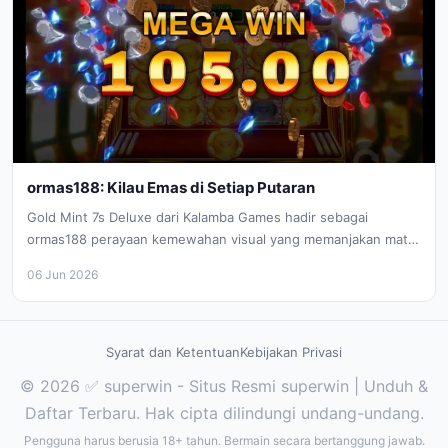
ormas188: Kilau Emas di Setiap Putaran
Gold Mint 7s Deluxe dari Kalamba Games hadir sebagai
ormas188 perayaan kemewahan visual yang memanjakan mata.
Dengan tema emas dan...
06 Jun 2026
Syarat dan Ketentuan
Kebijakan Privasi
© 2026 ✅ superwin - Situs Resmi superwin | Unduh &
Daftar Terbaru. Hak cipta dilindungi undang-undang.
Pengguna harus berusia 18+ tahun. Bermain secara bertanggung jawab.