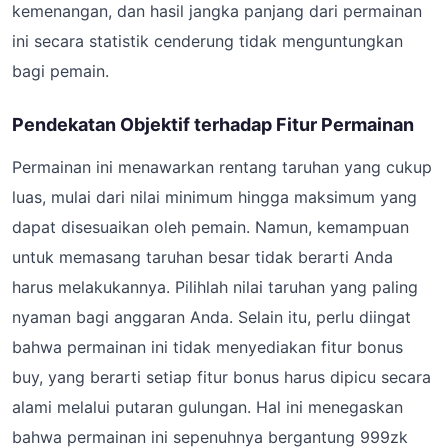
kemenangan, dan hasil jangka panjang dari permainan
ini secara statistik cenderung tidak menguntungkan
bagi pemain.
Pendekatan Objektif terhadap Fitur Permainan
Permainan ini menawarkan rentang taruhan yang cukup
luas, mulai dari nilai minimum hingga maksimum yang
dapat disesuaikan oleh pemain. Namun, kemampuan
untuk memasang taruhan besar tidak berarti Anda
harus melakukannya. Pilihlah nilai taruhan yang paling
nyaman bagi anggaran Anda. Selain itu, perlu diingat
bahwa permainan ini tidak menyediakan fitur bonus
buy, yang berarti setiap fitur bonus harus dipicu secara
alami melalui putaran gulungan. Hal ini menegaskan
bahwa permainan ini sepenuhnya bergantung 999zk