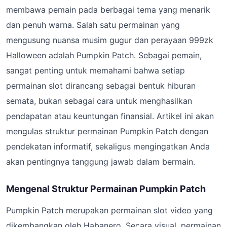
membawa pemain pada berbagai tema yang menarik
dan penuh warna. Salah satu permainan yang
mengusung nuansa musim gugur dan perayaan 999zk
Halloween adalah Pumpkin Patch. Sebagai pemain,
sangat penting untuk memahami bahwa setiap
permainan slot dirancang sebagai bentuk hiburan
semata, bukan sebagai cara untuk menghasilkan
pendapatan atau keuntungan finansial. Artikel ini akan
mengulas struktur permainan Pumpkin Patch dengan
pendekatan informatif, sekaligus mengingatkan Anda
akan pentingnya tanggung jawab dalam bermain.
Mengenal Struktur Permainan Pumpkin Patch
Pumpkin Patch merupakan permainan slot video yang
dikembangkan oleh Habanero. Secara visual, permainan