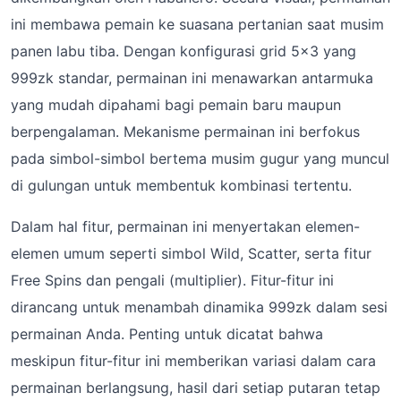
ini membawa pemain ke suasana pertanian saat musim
panen labu tiba. Dengan konfigurasi grid 5×3 yang
999zk standar, permainan ini menawarkan antarmuka
yang mudah dipahami bagi pemain baru maupun
berpengalaman. Mekanisme permainan ini berfokus
pada simbol-simbol bertema musim gugur yang muncul
di gulungan untuk membentuk kombinasi tertentu.
Dalam hal fitur, permainan ini menyertakan elemen-
elemen umum seperti simbol Wild, Scatter, serta fitur
Free Spins dan pengali (multiplier). Fitur-fitur ini
dirancang untuk menambah dinamika 999zk dalam sesi
permainan Anda. Penting untuk dicatat bahwa
meskipun fitur-fitur ini memberikan variasi dalam cara
permainan berlangsung, hasil dari setiap putaran tetap